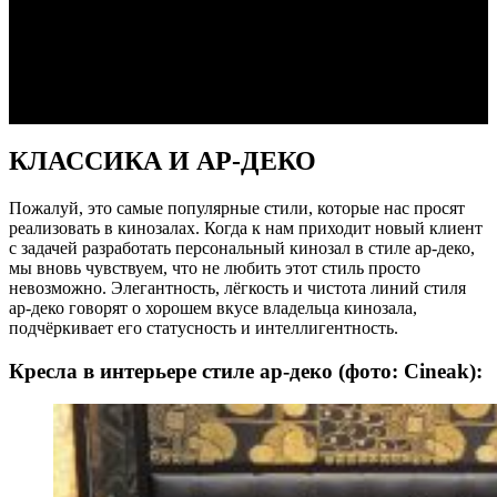
Тематические частные кинозалы – это очень популярное
направление в кинотеатральных интерьерах по всему миру.
Наверняка Вы видели фотографии кинозалов в стиле фильмов
Дикого Запада, пиратского корабля, замка, горного шале или
старого кинотеатра с постерами Одри Хёпберн. Кинозалы в
стиле ретро никогда не надоедят. Нам уж точно 😉
КЛАССИКА И АР-ДЕКО
Пожалуй, это самые популярные стили, которые нас просят
реализовать в кинозалах. Когда к нам приходит новый клиент
с задачей разработать персональный кинозал в стиле ар-деко,
мы вновь чувствуем, что не любить этот стиль просто
невозможно. Элегантность, лёгкость и чистота линий стиля
ар-деко говорят о хорошем вкусе владельца кинозала,
подчёркивает его статусность и интеллигентность.
Кресла в интерьере стиле ар-деко (фото: Cineak):