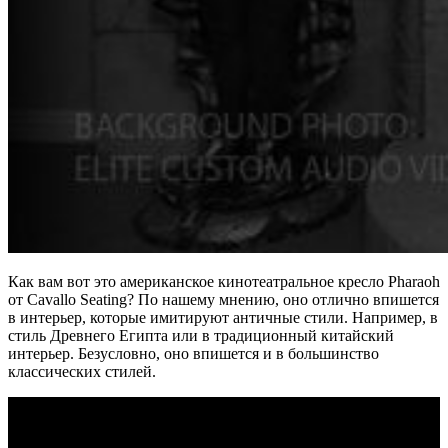
Как вам вот это американское кинотеатральное кресло Pharaoh
от Cavallo Seating? По нашему мнению, оно отлично впишется
в интерьер, которые имитируют античные стили. Например, в
стиль Древнего Египта или в традиционный китайский
интерьер. Безусловно, оно впишется и в большинство
классических стилей.
Мебель в ретро стиле даёт возможность реализовывать
уникальные тематические интерьеры. Это главная причина,
почему она останется в сфере персональных кинозалов.