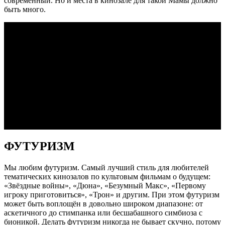
современный. Но и места в кинозале для такой Мамы должно
быть много.
Сложность реализации классических стилей в том, что легко
скатиться в безвкусицу. Объём работы над классическим
дизайном интерьера, очень высокая стоимость материалов его
отделки и деталей демонстрируют обеспеченность владельца
без слов. Для заказчиков важно показать статус. Кроме этого,
ощутить торжественность, сравнимую с походом в Большой
Театр или Ла Скала. Только у себя дома!
Не удивительно, что каждый год в международных конкурсах
на лучшие персональные кинозалы в победителях
присутствуют кинозалы в классике. Потому кинотеатральные
кресла для классических интерьеров есть и будут.
ФУТУРИЗМ
Мы любим футуризм. Самый лучший стиль для любителей
тематических кинозалов по культовым фильмам о будущем:
«Звёздные войны», «Дюна», «Безумный Макс», «Первому
игроку приготовиться», «Трон» и другим. При этом футуризм
может быть воплощён в довольно широком диапазоне: от
аскетичного до стимпанка или бесшабашного симбиоза с
бионикой. Делать футуризм никогда не бывает скучно, потому