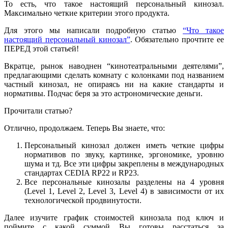
То есть, что такое настоящий персональный кинозал.
Максимально четкие критерии этого продукта.
Для этого мы написали подробную статью
“Что такое
настоящий персональный кинозал”
.
Обязательно прочтите ее
ПЕРЕД этой статьей!
Вкратце, рынок наводнен “кинотеатральными деятелями”,
предлагающими сделать комнату с колонками под названием
частный кинозал, не опираясь ни на какие стандарты и
нормативы. Подчас беря за это астрономические деньги.
Прочитали статью?
Отлично, продолжаем.
Теперь Вы знаете, что:
Персональный кинозал должен иметь четкие цифры
нормативов по звуку, картинке, эргономике, уровню
шума и тд. Все эти цифры закреплены в международных
стандартах CEDIA RP22 и RP23.
Все персональные кинозалы разделены на 4 уровня
(Level 1, Level 2, Level 3, Level 4) в зависимости от их
технологической продвинутости.
Далее изучите график стоимостей кинозала под ключ и
поймите с какой суммой Вы готовы расстаться за