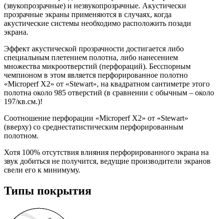
(звукопрозрачные) и незвукопрозрачные. Акустически
прозрачные экраны применяются в случаях, когда
акустические системы необходимо расположить позади
экрана.
Эффект акустической прозрачности достигается либо
специальным плетением полотна, либо нанесением
множества микроотверстий (перфораций). Бесспорным
чемпионом в этом является перфорированное полотно
«Microperf X2» от «Stewart», на квадратном сантиметре этого
полотна около 985 отверстий (в сравнении с обычным – около
197/кв.см.)!
Соотношение перфорации «Microperf X2» от «Stewart»
(вверху) со среднестатистическим перфорированным
полотном.
Хотя 100% отсутствия влияния перфорированного экрана на
звук добиться не получится, ведущие производители экранов
свели его к минимуму.
Типы покрытия