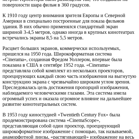
поверхности шара фильм в 360 градусов.
К 1910 году центр внимания зрителя Европы и Северной
Америки в специально построенные для показа фильмов
здания. В них обычно применялся стандартный экран
шириной 3-4,5 метров, однако иногда в крупных кинотеатрах
встречались экраны 8,5 на 5,5 метров.
Расцвет больших экранов, коммерчески используемых,
пришелся на 1950 года. Широкоформатная система
«Cinerama», созданная Фредом Уоллером, впервые была
показана в США в сентябре 1952 года. «Cinerama»
представляла собой комплект из нескольких проекторов,
проецирующих каждый свою часть изображения на выгнутую
конструкцию экрана с чрезвычайно широким углом зрения.
Преследовалась цель достижения пропорций изображения,
наблюдаемого человеческими глазами. Эта система имела
огромный успех и оказала огромное влияние на дальнейшее
развитие кинотеатральных систем.
В 1953 году киностудией «Twentieth Century Fox» была
продемонстрирована система «CinemaScope»,
представляющая собой один проектор, проецирующий
широкоформатное изображение с помощью, так называемой,
анаморфотной линзы, «растягивающей» изображение на весь