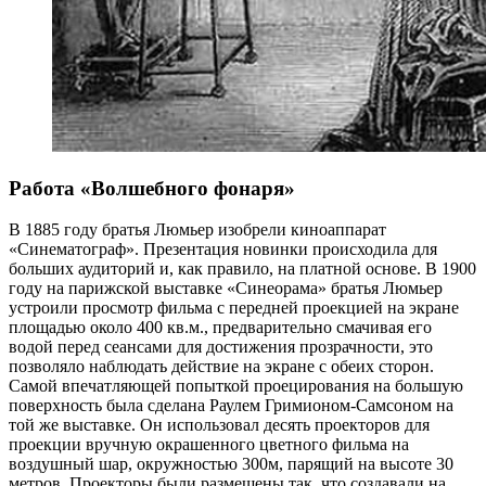
Работа «Волшебного фонаря»
В 1885 году братья Люмьер изобрели киноаппарат
«Синематограф». Презентация новинки происходила для
больших аудиторий и, как правило, на платной основе. В 1900
году на парижской выставке «Синеорама» братья Люмьер
устроили просмотр фильма с передней проекцией на экране
площадью около 400 кв.м., предварительно смачивая его
водой перед сеансами для достижения прозрачности, это
позволяло наблюдать действие на экране с обеих сторон.
Самой впечатляющей попыткой проецирования на большую
поверхность была сделана Раулем Гримионом-Самсоном на
той же выставке. Он использовал десять проекторов для
проекции вручную окрашенного цветного фильма на
воздушный шар, окружностью 300м, парящий на высоте 30
метров. Проекторы были размещены так, что создавали на