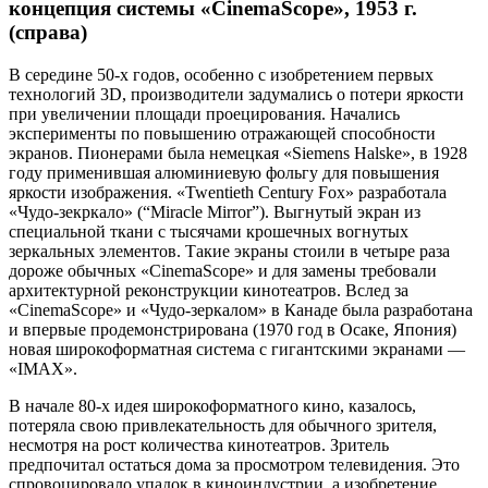
концепция системы «CinemaScope», 1953 г.
(справа)
В середине 50-х годов, особенно с изобретением первых
технологий 3D, производители задумались о потери яркости
при увеличении площади проецирования. Начались
эксперименты по повышению отражающей способности
экранов. Пионерами была немецкая «Siemens Halske», в 1928
году применившая алюминиевую фольгу для повышения
яркости изображения. «Twentieth Century Fox» разработала
«Чудо-зекркало» (“Miracle Mirror”). Выгнутый экран из
специальной ткани с тысячами крошечных вогнутых
зеркальных элементов. Такие экраны стоили в четыре раза
дороже обычных «CinemaScope» и для замены требовали
архитектурной реконструкции кинотеатров. Вслед за
«CinemaScope» и «Чудо-зеркалом» в Канаде была разработана
и впервые продемонстрирована (1970 год в Осаке, Япония)
новая широкоформатная система с гигантскими экранами —
«IMAX».
В начале 80-х идея широкоформатного кино, казалось,
потеряла свою привлекательность для обычного зрителя,
несмотря на рост количества кинотеатров. Зритель
предпочитал остаться дома за просмотром телевидения. Это
спровоцировало упадок в киноиндустрии, а изобретение