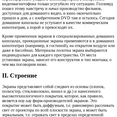
видеомагнитофона только усугубило эту ситуацию. Голливуд
пошел этому навстречу и начал производство фильмов,
доступных для домашнего видео, и кино окончательно
пришло в дом, а с изобретением DVD там и осталось. Сегодня
домашние кинозалы не уступают в качестве коммерческим
кинотеатрам, а порой и превосходят их.
Кроме применения экранов в специализированных домашних
кинозалах, проекционные экраны применяются и в домашних
кинотеатрах (например, в гостиной), на открытом воздухе или
даже в бассейнах. Материалы полотна экрана выбираются
индивидуально для каждого пространства. От места
установки экрана, зависит его конструктив и тип монтажа, о
чем мы поговорим ниже.
II. Строение
Экраны представляют собой сэндвич из основы (хлопок,
полиэстер, стекловолокно, винил и др.) и нанесенного
высокотехнологичного покрытия, которое, как правило,
является ноу-хау фирм-производителей экранов. Это
покрытие может быть диффузным, т.е. равномерно рассеивать
свет от проектора по всей плоскости экрана, а может быть
зеркальным, т.е. отражать свет в пределах определенной