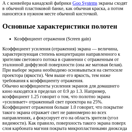
А с конвейера канадской фабрики
Goo Systems
экраны сходят
в обычной пластиковой банке, как обычная краска, а потом
наносятся в нужном месте обычной кисточкой.
Основные характеристики полотен
Коэффициент отражения (Screen gain)
Коэффициент усиления (отражения) экрана — величина,
характеризующая степень концентрации направленного к
зрителям светового потока в сравнении с отраженным от
эталонной диффузной поверхности (она же матовая белая).
При выборе экрана необходимо основываться на светосиле
проектора (яркости). Чем выше его яркость, тем ниже
требования к коэффициенту отражения.
Обычно коэффициенты усиления экранов для домашнего
кино находятся в пределах от 0.9 до 1.3. Например,
коэффициент 1.25 говорит о том, что полотно экрана
«усиливает» отраженный свет проектора на 25%.
Коэффициент отражения больше 1.0 говорит, что покрытие
такого экрана отражает свет не равномерно во всех
направлениях, а фокусирует его на область зрителя (угол
видимости). Как правило, поверхность такого экрана поверх
слоя карбоната магния покрыта микропластинками диоксида