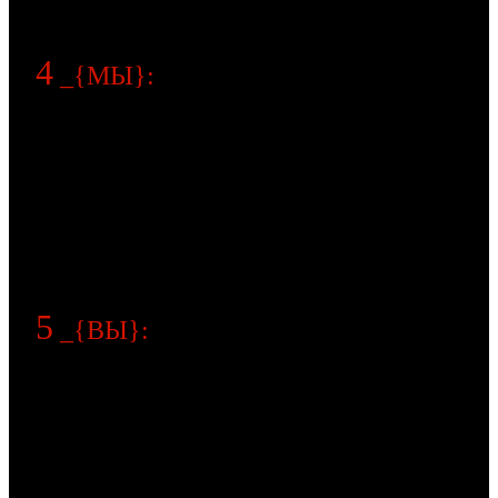
4
_{МЫ}:
шаг
а) заключаем договор проектирования и начинаем
чертить
б) сами решаем все вопросы с подрядчиками и
прорабами
в) сами решаем все вопросы с УК и провайдерами
г) согласовываем с Вами все элементы влияющие на
дизайн
5
_{ВЫ}:
шаг
а) проверяете наш проект на соответствие инженерии
внешней эстетике
б) дополняете Ваш дизайн-проект нашими
визуализациями