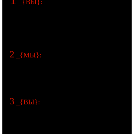
_{ВЫ}:
шаг
а) присылаете планы (BIM, DWG, PLN) и визуализации
б) говорите какую системы нужно сделать (кинотеатр,
медиарум..)
г) сообщаете предполагаемый бюджет
2
_{МЫ}:
шаг
а) разрабатываем пред-проект с 3 вариантами стоимости
б) согласовываем с Вами внешнюю эстетикy и
эргономику (SketchUp)
3
_{ВЫ}:
шаг
а) отправляете наш пред-проект на согласование
заказчику
б) сообщаете выбранный комфортный вариант
стоимости