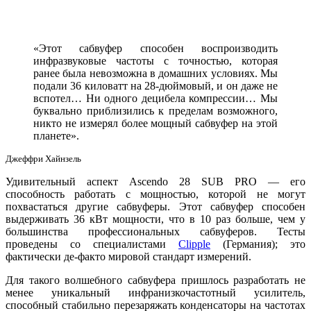
«Этот сабвуфер способен воспроизводить
инфразвуковые частоты с точностью, которая
ранее была невозможна в домашних условиях. Мы
подали 36 киловатт на 28-дюймовый, и он даже не
вспотел… Ни одного децибела компрессии… Мы
буквально приблизились к пределам возможного,
никто не измерял более мощный сабвуфер на этой
планете».
Джеффри Хайнзель
Удивительный аспект Ascendo 28 SUB PRO — его
способность работать с мощностью, которой не могут
похвастаться другие сабвуферы. Этот сабвуфер способен
выдерживать 36 кВт мощности, что в 10 раз больше, чем у
большинства профессиональных сабвуферов. Тесты
проведены со специалистами
Clipple
(Германия); это
фактически де-факто мировой стандарт измерений.
Для такого волшебного сабвуфера пришлось разработать не
менее уникальный инфранизкочастотный усилитель,
способный стабильно перезаряжать конденсаторы на частотах