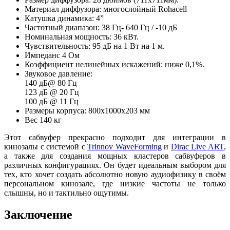
Материал диффузора: многослойный Rohacell
Катушка динамика: 4”
Частотный диапазон: 38 Гц- 640 Гц / -10 дБ
Номинальная мощность: 36 кВт.
Чувствительность: 95 дБ на 1 Вт на 1 м.
Импеданс 4 Ом
Коэффициент нелинейных искажений: ниже 0,1%.
Звуковое давление:
140 дБ@ 80 Гц
123 дБ @ 20 Гц
100 дБ @ 11 Гц
Размеры корпуса: 800х1000х203 мм
Вес 140 кг
Этот сабвуфер прекрасно подходит для интеграции в
кинозалы с системой с
Trinnov WaveForming
и
Dirac Live ART
,
а также для создания мощных кластеров сабвуферов в
различных конфигурациях. Он будет идеальным выбором для
тех, кто хочет создать абсолютно новую аудиофизику в своём
персональном кинозале, где низкие частоты не только
слышны, но и тактильно ощутимы.
Заключение