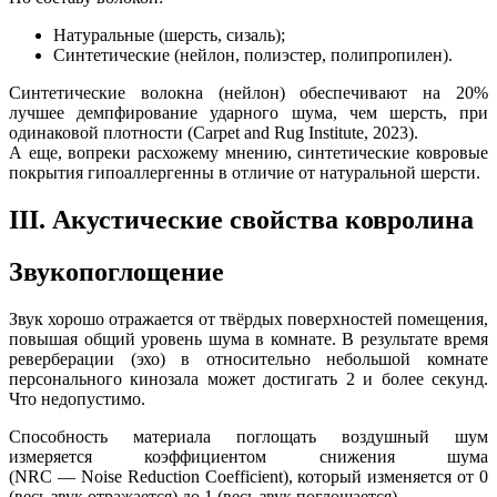
Натуральные (шерсть, сизаль);
Синтетические (нейлон, полиэстер, полипропилен).
Синтетические волокна (нейлон) обеспечивают на 20%
лучшее демпфирование ударного шума, чем шерсть, при
одинаковой плотности (Carpet and Rug Institute, 2023).
А еще, вопреки расхожему мнению, синтетические ковровые
покрытия гипоаллергенны в отличие от натуральной шерсти.
III. Акустические свойства ковролина
Звукопоглощение
Звук хорошо отражается от твёрдых поверхностей помещения,
повышая общий уровень шума в комнате. В результате время
реверберации (эхо) в относительно небольшой комнате
персонального кинозала может достигать 2 и более секунд.
Что недопустимо.
Способность материала поглощать воздушный шум
измеряется коэффициентом снижения шума
(NRC — Noise Reduction Coefficient), который изменяется от 0
(весь звук отражается) до 1 (весь звук поглощается).