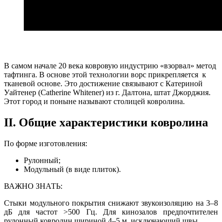
В самом начале 20 века ковровую индустрию «взорвал» метод
тафтинга. В основе этой технологии ворс прикрепляется к
тканевой основе. Это достижение связывают с Катериной
Уайтенер (Catherine Whitener) из г. Далтона, штат Джорджия.
Этот город и поныне называют столицей ковролина.
II. Общие характеристики ковролина
По форме изготовления:
Рулонный;
Модульный (в виде плиток).
ВАЖНО ЗНАТЬ:
Стыки модульного покрытия снижают звукоизоляцию на 3–8
дБ для частот >500 Гц. Для кинозалов предпочтителен
рулонный ковролин шириной 4–5 м, исключающий швы.