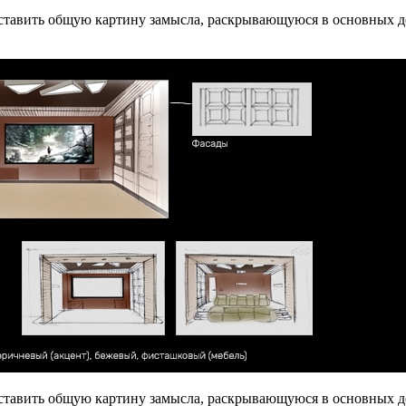
дставить общую картину замысла, раскрывающуюся в основных д
дставить общую картину замысла, раскрывающуюся в основных д