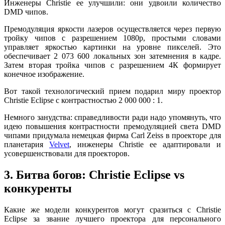
Инженеры Christie ее улучшили: они удвоили количество
DMD чипов.
Премодуляция яркости лазеров осуществляется через первую
тройку чипов с разрешением 1080р, простыми словами
управляет яркостью картинки на уровне пикселей. Это
обеспечивает 2 073 600 локальных зон затемнения в кадре.
Затем вторая тройка чипов с разрешением 4К формирует
конечное изображение.
Вот такой технологический прием подарил миру проектор
Christie Eclipse с контрастностью 2 000 000 : 1.
Немного занудства: справедливости ради надо упомянуть, что
идею повышения контрастности премодуляцией света DMD
чипами придумала немецкая фирма Carl Zeiss в проекторе для
планетария
Velvet
, инженеры Christie ее адаптировали и
усовершенствовали для проекторов.
3. Битва богов: Christie Eclipse vs
конкуренты
Какие же модели конкурентов могут сразиться с Christie
Eclipse за звание лучшего проектора для персонального