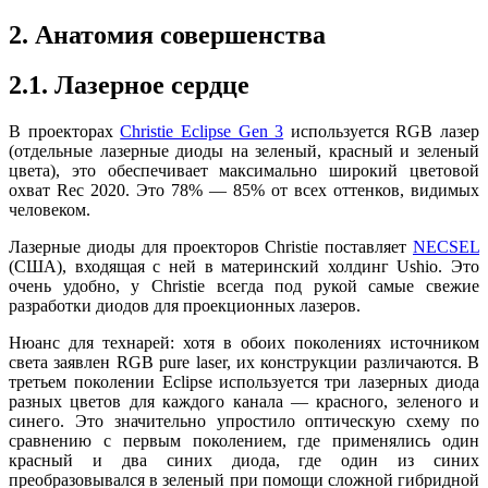
2. Анатомия совершенства
2.1. Лазерное сердце
В проекторах
Christie Eclipse Gen 3
используется RGB лазер
(отдельные лазерные диоды на зеленый, красный и зеленый
цвета), это обеспечивает максимально широкий цветовой
охват Rec 2020. Это 78% — 85% от всех оттенков, видимых
человеком.
Лазерные диоды для проекторов Christie поставляет
NECSEL
(США), входящая с ней в материнский холдинг Ushio. Это
очень удобно, у Christie всегда под рукой самые свежие
разработки диодов для проекционных лазеров.
Нюанс для технарей: хотя в обоих поколениях источником
света заявлен RGB pure laser, их конструкции различаются. В
третьем поколении Eclipse используется три лазерных диода
разных цветов для каждого канала — красного, зеленого и
синего. Это значительно упростило оптическую схему по
сравнению с первым поколением, где применялись один
красный и два синих диода, где один из синих
преобразовывался в зеленый при помощи сложной гибридной