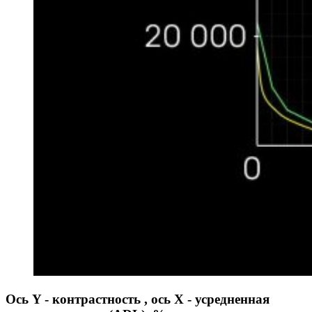
Ось Y - контрастность , ось X - усредненная